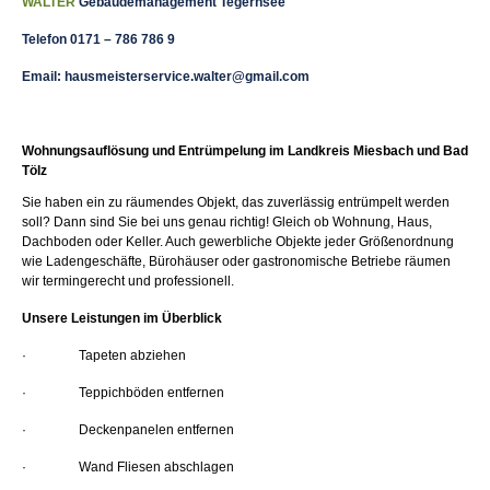
WALTER
Gebäudemanagement
Tegernsee
und Bad Tölz
Telefon 0171 – 786 786 9
Email: hausmeisterservice.walter@gmail.com
Wohnungsauflösung und Entrümpelung im Landkreis Miesbach und Bad
Tölz
Sie haben ein zu räumendes Objekt, das zuverlässig entrümpelt werden
soll? Dann sind Sie bei uns genau richtig! Gleich ob Wohnung, Haus,
Dachboden oder Keller. Auch gewerbliche Objekte jeder Größenordnung
wie Ladengeschäfte, Bürohäuser oder gastronomische Betriebe räumen
wir termingerecht und professionell.
Unsere Leistungen im Überblick
· Tapeten abziehen
· Teppichböden entfernen
· Deckenpanelen entfernen
· Wand Fliesen abschlagen