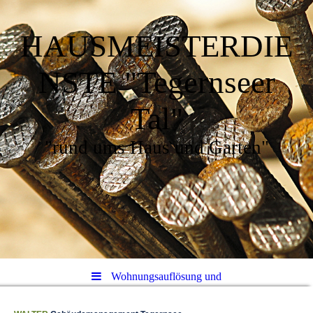
HAUSMEISTERDIE
NSTE "Tegernseer
Tal"
"rund ums Haus und Garten"
Wohnungsauflösung und
Entrümpelung im Landkreis Miesbach