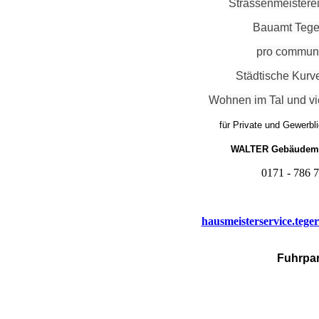
Strassenmeister
Bauamt Tege
pro commun
Städtische Kurv
Wohnen im Tal und vi
für Private und Gewerbl
WALTER Gebäudem
0171 - 786 
hausmeisterservice.teg
Fuhrpa